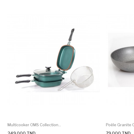
Multicooker OMS Collection...
Poêle Granite O
249,000 TND
79,000 TND