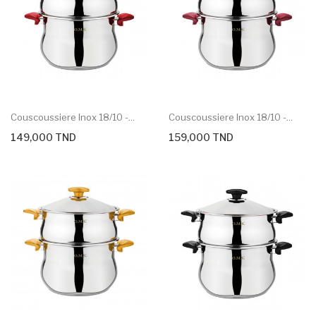
Couscoussiere Inox 18/10 -...
Couscoussiere Inox 18/10 -...
149,000 TND
159,000 TND