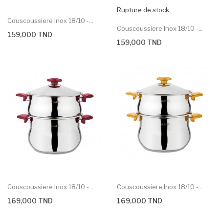
Rupture de stock
Couscoussiere Inox 18/10 -...
Couscoussiere Inox 18/10 -...
159,000 TND
159,000 TND
Couscoussiere Inox 18/10 -...
Couscoussiere Inox 18/10 -...
169,000 TND
169,000 TND