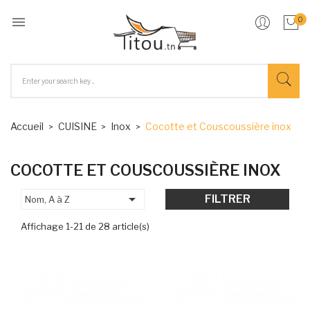

0
Accueil
CUISINE
Inox
Cocotte et Couscoussière inox
COCOTTE ET COUSCOUSSIÈRE INOX

FILTRER
Nom, A à Z
Affichage 1-21 de 28 article(s)