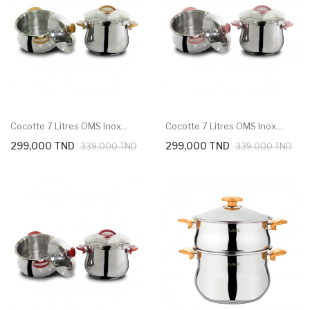
Cocotte 7 Litres OMS Inox...
Cocotte 7 Litres OMS Inox...
299,000 TND
299,000 TND
339,000 TND
339,000 TND