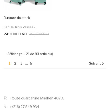
Rupture de stock
Set De Trois Valises -...
249,000 TND
349,000 TND
Affichage 1-21 de 93 article(s)
1
2
3
…
5
Suivant

Route ouardanine Msaken 4070.
(+216) 27 849 934