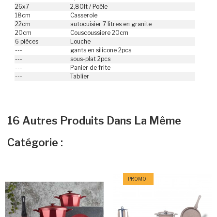
26x7
2,80lt / Poêle
18cm
Casserole
22cm
autocuisier 7 litres en granite
20cm
Couscoussiere 20cm
6 pièces
Louche
---
gants en silicone 2pcs
---
sous-plat 2pcs
---
Panier de frite
---
Tablier
16 Autres Produits Dans La Même
Catégorie :
PROMO !